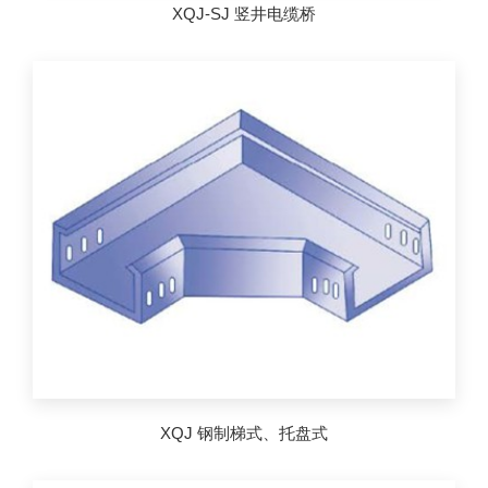
XQJ-SJ 竖井电缆桥
XQJ 钢制梯式、托盘式