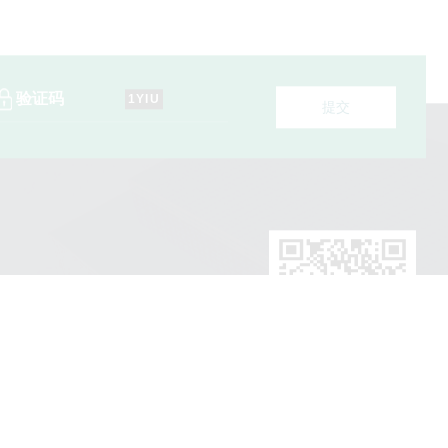
1YIU
提交
09
021262
021281
tuan@163.com