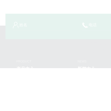
PRODUCT
NEWS
产品中心
新闻中心
电缆桥架
公司新闻
成套配电柜
行业资讯
高低压母线槽
支吊架