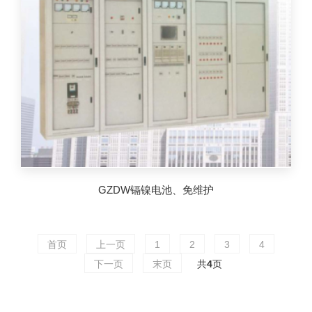
GZDW镉镍电池、免维护
首页
上一页
1
2
3
4
下一页
末页
共
4
页